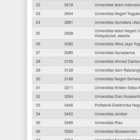
22
2618
Universitas Islam Indonesi
23
2644
Universitas Negeri Yogyak
24
2881
Universitas Sumatera Utar
Universitas Islam Negeri U
25
2908
Hidayatullah Jakarta
26
3082
Universitas Atma Jaya Yog
27
3085
Universitas Gunadarma
28
3105
Universitas Ahmad Dahlan
29
3128
Universitas Sam Ratulangi
30
3168
Universitas Negeri Semar
31
3211
Universitas Kristen Satya
32
3264
Universitas Dian Nuswant
33
3446
Politeknik Elektronika Ne
34
3452
Universitas Jember
35
3495
Universitas Riau
36
3560
Universitas Mulawarman
37
3654
Universitas Negeri Padan