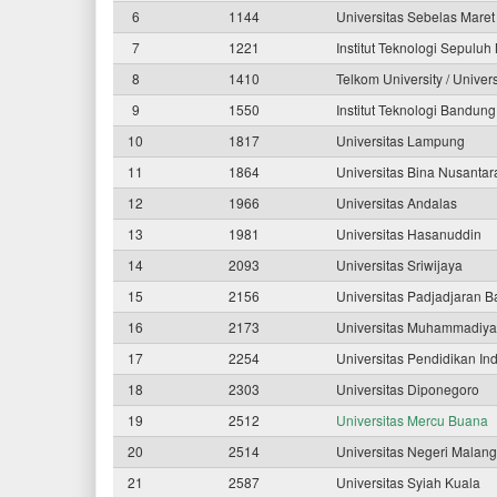
6
1144
Universitas Sebelas Mare
7
1221
Institut Teknologi Sepulu
8
1410
Telkom University / Univer
9
1550
Institut Teknologi Bandun
10
1817
Universitas Lampung
11
1864
Universitas Bina Nusantar
12
1966
Universitas Andalas
13
1981
Universitas Hasanuddin
14
2093
Universitas Sriwijaya
15
2156
Universitas Padjadjaran 
16
2173
Universitas Muhammadiya
17
2254
Universitas Pendidikan In
18
2303
Universitas Diponegoro
19
2512
Universitas Mercu Buana
20
2514
Universitas Negeri Malang
21
2587
Universitas Syiah Kuala