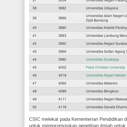
38
3682
Universitas Udayana
Universitas Islam Negeri
39
3866
Djati Bandung
40
3880
Universitas Katolik Parah
41
3883
Universitas Lambung Man
42
3960
Universitas Negeri Surab
43
3966
Universitas Sultan Ageng 
44
3980
U
niversitas Surabaya
45
4002
Petra Christian University
46
4018
Universitas Negeri Medan
47
4060
Universitas Mataram
48
4089
Universitas Bengkulu
49
4111
Universitas Negeri Makas
50
4118
Universitas Sanata Dhar
CSIC melekat pada Kementerian Pendidikan d
untuk mempromosikan penelitian ilmiah untuk